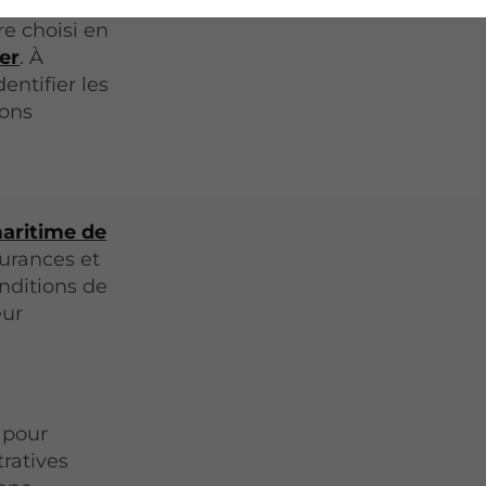
vis et de
re choisi en
er
. À
entifier les
ions
aritime de
surances et
onditions de
eur
 pour
ratives