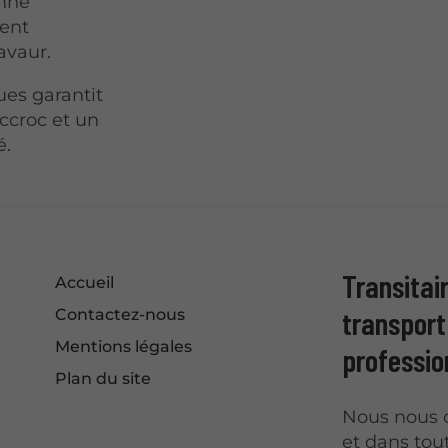
onne
ment
avaur.
ues garantit
ccroc et un
é.
Transitai
Accueil
transport 
Contactez-nous
Mentions légales
professio
Plan du site
Nous nous 
et dans tout