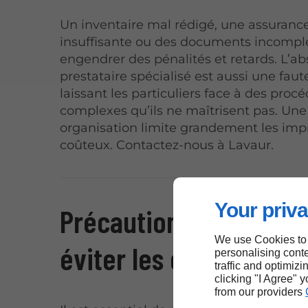
Un inventaire mal rédigé, une assuranc
insuffisante ou des documents incompl
engendrer des pénalités et retards. L’a
prestataire spécialisé est aussi une faut
laissant les particuliers face à des proc
complexes qu’ils ne maîtrisent pas. Un
organisation limite grandement les imp
coûteux. Contactez-nous à Lavaur.
Your priva
Précautions à prendre
We use Cookies to
éviter les complicatio
personalising conte
traffic and optimizi
clicking "I Agree" 
from our providers