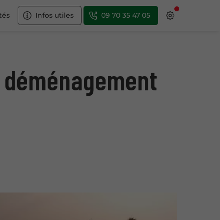
tés
Infos utiles
09 70 35 47 05
’un déménagement