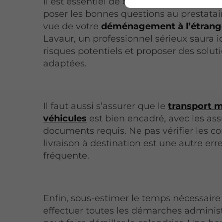
Il est essentiel de comparer plusieurs de
poser les bonnes questions au prestatai
vue de votre
déménagement à l’étrang
Lavaur, un professionnel sérieux saura id
risques potentiels et proposer des solut
adaptées.
Il faut aussi s’assurer que le
transport m
véhicules
est bien encadré, avec les as
documents requis. Ne pas vérifier les c
livraison à destination est une autre err
fréquente.
Enfin, sous-estimer le temps nécessaire
effectuer toutes les démarches administ