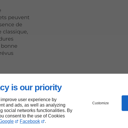
e
ets peuvent
bsence de
e classique,
édures
e bonne
révus
cy is our priority
 pour
 improve user experience by
ns
Customize
nt and ads, as well as analyzing
ng social networks functionalities. By
you consent to the use of Cookies
Google
Facebook
.