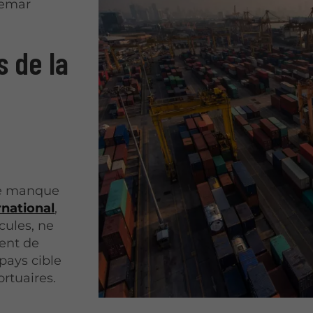
hemar
s de la
 le manque
national
,
cules, ne
ient de
 pays cible
rtuaires.