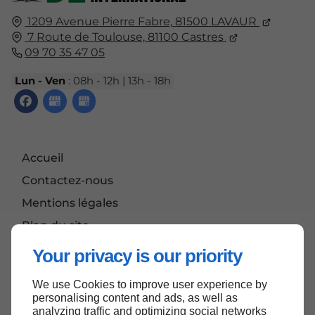
1209 Avenue Pierre Fabre,
81500
LAVAUR
7 Route de Toulouse,
81100
Castres
09 70 35 47 05
Lun - Ven
: 08h - 12h | 13h - 18h
Accueil
Contactez-nous
Mentions légales
Plan du site
Your privacy is our priority
We use Cookies to improve user experience by
Haut de page
personalising content and ads, as well as
analyzing traffic and optimizing social networks